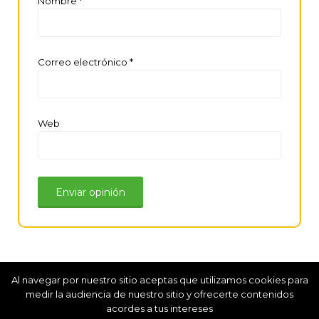
Nombre
*
Correo electrónico
*
Web
Al navegar por nuestro sitio aceptas que utilizamos cookies para
medir la audiencia de nuestro sitio y ofrecerte contenidos
Copyright Gastronomía Turismo Euskadi © 2024
acordes a tus intereses