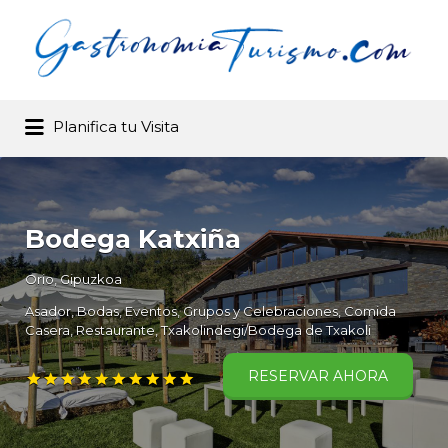
Buscar por:
Planifica tu Visita
Gastronomia y Turismo .com –
Buscador de restaurantes
Bodega Katxiña
Orio
,
Gipuzkoa
Asador
Bodas, Eventos, Grupos y Celebraciones
Comida
Casera
Restaurante
Txakolindegi/Bodega de Txakoli
RESERVAR AHORA