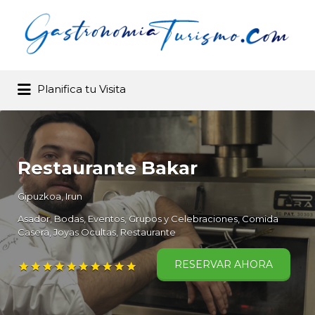
Buscar por:
Planifica tu Visita
Gastronomia y Turismo .com –
Buscador de restaurantes
Restaurante Bakar
Gipuzkoa
,
Irun
Asador
Bodas, Eventos, Grupos y Celebraciones
Comida
Casera
Joyas Ocultas
Restaurante
RESERVAR AHORA