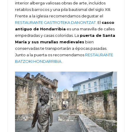
interior alberga valiosas obras de arte, incluidos
retablos barrocos y una pila bautismal del siglo XIII.
Frente a la iglesia recomendamos degustar el
RESTAURANTE GASTROTEKA DANONTZAT.
El
casco
antiguo de Hondarribia
es una maravilla de calles
empedradas y casas coloridas. La
puerta de Santa
María y sus murallas medievales
bien
conservadas te transportarán a épocas pasadas.
Junto a la puerta os recomendamos
RESTAURANTE
BATZOKI HONDARRIBIA
.