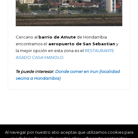
Cercano al
barrio de Amute
de Hondarribia
encontramos el
aeropuerto de San Sebastian
y
la mejor opción en esta zona es el
RESTAURANTE
ASADO CASA MANOLO
.
Te puede interesar:
Donde comer en Irun (localidad
vecina a Hondarribia)
Al navegar por nuestro sitio aceptas que utilizamos cookies para